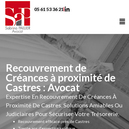
Aller
05 61 53 36 21
au
contenu
Me
Recouvrement de
Créances à proximité de
Castres : Avocat
Expertise En Recouvrement De Créances À
Proximité De Castres. Solutions Amiables Ou
Judiciaires Pour Sécuriser Votre Trésorerie.
Recouvrement efficace près de Castres
Trente ans d’expertise juridique