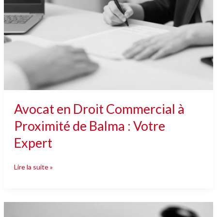
à
Proximité
de
Balma
:
Votre
Expert
Avocat en Droit Commercial à
Proximité de Balma : Votre
Expert
Lire la suite »
Avocat