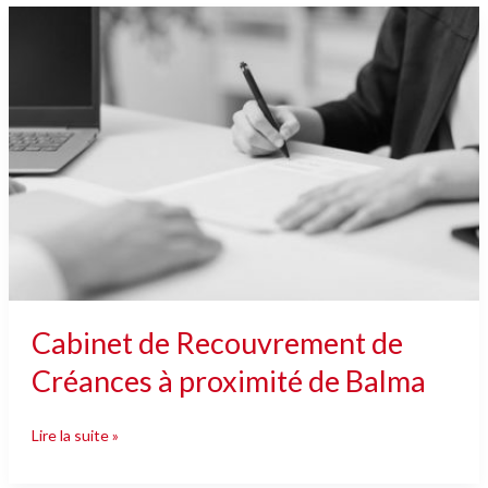
Cabinet
de
Recouvrement
de
Créances
à
proximité
de
Balma
Cabinet de Recouvrement de
Créances à proximité de Balma
Lire la suite »