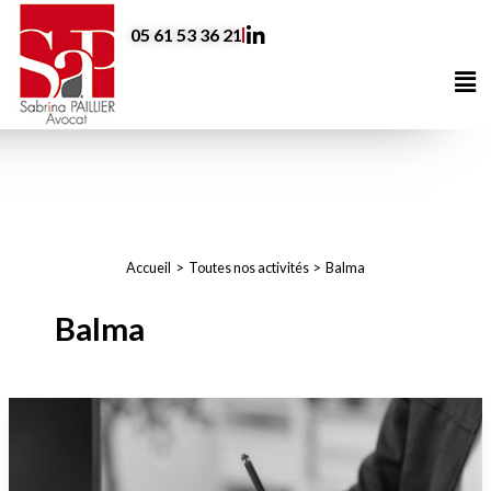
Aller
05 61 53 36 21
au
contenu
Me
Accueil
Toutes nos activités
Balma
Balma
Avocat
en
Droit
Commercial