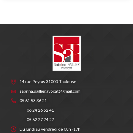
14 rue Peyras 31000 Toulouse
sabrina.paillier.avocat@gmail.com
05 61 53 36 21
06 24 26 52 41
05 62 27 74 27
Du lundi au vendredi de 08h -17h