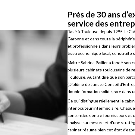
Près de 30 ans d’e
service des entre
Basé à Toulouse depuis 1995, le Cabi
Garonne et dans toute la périphéri
et professionnels dans leurs probl
tissu économique local, construite su
Maître Sabrina Paillier a fondé son 
plusieurs cabinets toulousains de r
Toulouse. Autant dire que son parcour
(Diplôme de Juriste Conseil d’Entrep
double formation solide, rare dans u
Ce qui distingue réellement le cabi
interlocuteur intermédiaire. Chaque
contentieux entre fournisseurs et cl
analyse sur mesure et d’une stratégi
cabinet résume bien cet état d’esprit