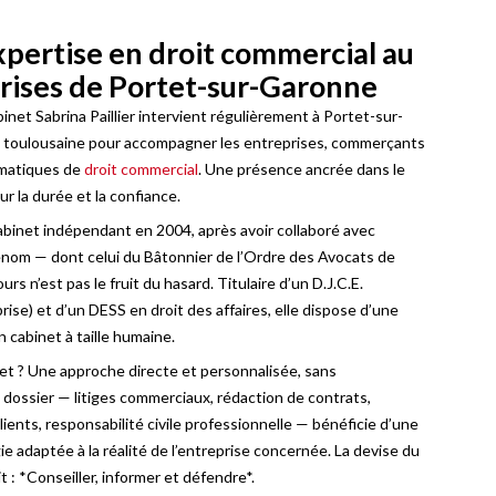
xpertise en droit commercial au
prises de Portet-sur-Garonne
net Sabrina Paillier intervient régulièrement à Portet-sur-
e toulousaine pour accompagner les entreprises, commerçants
ématiques de
droit commercial
. Une présence ancrée dans le
r la durée et la confiance.
cabinet indépendant en 2004, après avoir collaboré avec
enom — dont celui du Bâtonnier de l’Ordre des Avocats de
s n’est pas le fruit du hasard. Titulaire d’un D.J.C.E.
rise) et d’un DESS en droit des affaires, elle dispose d’une
n cabinet à taille humaine.
net ? Une approche directe et personnalisée, sans
 dossier — litiges commerciaux, rédaction de contrats,
ients, responsabilité civile professionnelle — bénéficie d’une
e adaptée à la réalité de l’entreprise concernée. La devise du
 : *Conseiller, informer et défendre*.