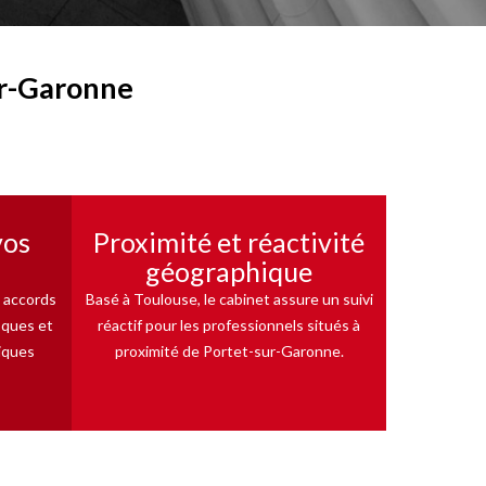
ur-Garonne
vos
Proximité et réactivité
géographique
 accords
Basé à Toulouse, le cabinet assure un suivi
sques et
réactif pour les professionnels situés à
iques
proximité de Portet-sur-Garonne.