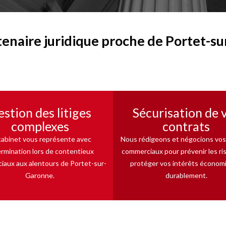
tenaire juridique proche de Portet-s
stion des litiges
Sécurisation de 
complexes
contrats
cabinet vous représente avec
Nous rédigeons et négocions vos
rmination lors de contentieux
commerciaux pour prévenir les ri
aux aux alentours de Portet-sur-
protéger vos intérêts économ
Garonne.
durablement.