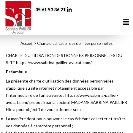
Aller
05 61 53 36 21
au
contenu
Me
Accueil
Charte d’utilisation des données personnelles
CHARTE D’UTILISATION DES DONNÉES PERSONNELLES DU
SITE https://www.sabrina-paillier-avocat.com/
Préambule
La présente charte d’utilisation des données personnelles
s’applique au site internet notamment accessible par
l’intermédiaire de l’url suivante : https://www.sabrina-paillier-
avocat.com/ proposé par la société MADAME SABRINA PAILLIER
Elle a pour objectif de vous informer sur :
La manière dont nous pouvons le cas échéant collecter et traiter
vos données à caractère personnel ;
Les droits dont vous disposez concernant vos propres données ;