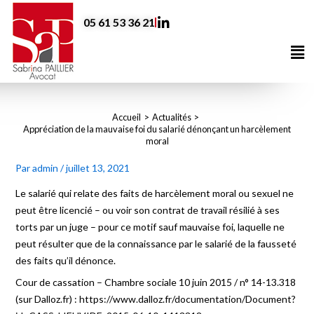
Aller
05 61 53 36 21
au
contenu
Me
Accueil
Actualités
Appréciation de la mauvaise foi du salarié dénonçant un harcèlement
moral
Par
admin
/
juillet 13, 2021
Le salarié qui relate des faits de harcèlement moral ou sexuel ne
peut être licencié – ou voir son contrat de travail résilié à ses
torts par un juge – pour ce motif sauf mauvaise foi, laquelle ne
peut résulter que de la connaissance par le salarié de la fausseté
des faits qu’il dénonce.
Cour de cassation – Chambre sociale 10 juin 2015 / n° 14-13.318
(sur Dalloz.fr) : https://www.dalloz.fr/documentation/Document?