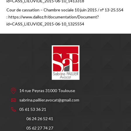
id=CASS_LIEUVIDE_2015-06-10_1413318
Cour de cassation – Chambre sociale 10 juin 2015 / n° 13-25.554
: https://www.dalloz.fr/documentation/Document?
id=CASS_LIEUVIDE_2015-06-10_1325554
14 rue Peyras 31000 Toulouse
sabrina.paillier.avocat@gmail.com
05 61 53 36 21
06 24 26 52 41
05 62 27 74 27